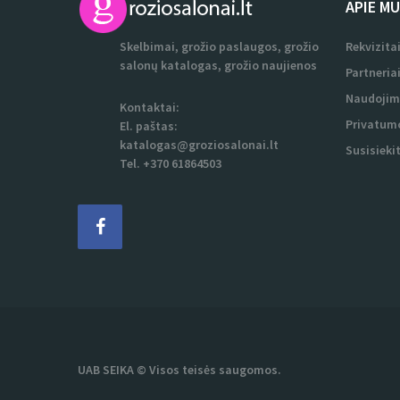
APIE M
Skelbimai, grožio paslaugos, grožio
Rekvizita
salonų katalogas, grožio naujienos
Partneria
Naudojim
Kontaktai:
Privatumo
El. paštas:
katalogas@groziosalonai.lt
Susisieki
Tel. +370 61864503
UAB SEIKA © Visos teisės saugomos.