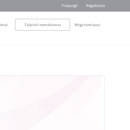
Prisijungti
Registruotis
imai
Talpinti nemokamai
Mėgstamiausi