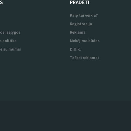
US
PRADĖTI
i
Kaip tai veikia?
i
Registracija
osi sąlygos
Reklama
 politika
Mokėjimo būdas
te su mumis
D.U.K.
Taškai reklamai