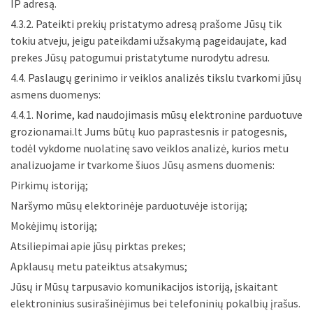
IP adresą.
4.3.2. Pateikti prekių pristatymo adresą prašome Jūsų tik
tokiu atveju, jeigu pateikdami užsakymą pageidaujate, kad
prekes Jūsų patogumui pristatytume nurodytu adresu.
4.4. Paslaugų gerinimo ir veiklos analizės tikslu tvarkomi jūsų
asmens duomenys:
4.4.1. Norime, kad naudojimasis mūsų elektronine parduotuve
grozionamai.lt Jums būtų kuo paprastesnis ir patogesnis,
todėl vykdome nuolatinę savo veiklos analizė, kurios metu
analizuojame ir tvarkome šiuos Jūsų asmens duomenis:
Pirkimų istoriją;
Naršymo mūsų elektorinėje parduotuvėje istoriją;
Mokėjimų istoriją;
Atsiliepimai apie jūsų pirktas prekes;
Apklausų metu pateiktus atsakymus;
Jūsų ir Mūsų tarpusavio komunikacijos istoriją, įskaitant
elektroninius susirašinėjimus bei telefoninių pokalbių įrašus.