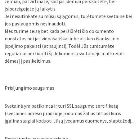
žemiau, patvirtinate, kad jas įdėmiai perskaitėte, bei
įsipareigojate jų laikytis.
Jei nesutinkate su mūsų sąlygomis, turėtumėte svetaine bei
jos paslaugomis nesinaudoti.
Mes turime teisę bet kada peržiūrėti šio dokumento
nuostatas bei jas vienašališkai ir be atskiro išankstinio
įspėjimo pakeisti (atnaujinti). Todėl Jūs turėtumėte
reguliariai peržiūrėti šį dokumentą svetainėje ir atkreipti
dėmesį į pasikeitimus.
Prisijungimo saugumas
Svetainė yra patikrinta ir turi SSL saugumo sertifikatą
(svetainės adreso pradžioje rodomas žalias https) kuris
įgalina saugiai koduoti Jūsų įvedamus duomenys, slaptažodį.
Registruoto vartotojo prieiga