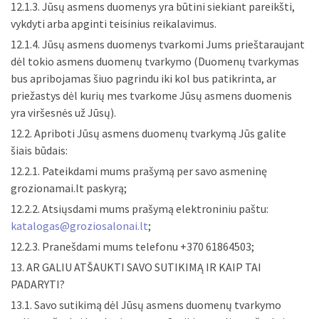
12.1.3. Jūsų asmens duomenys yra būtini siekiant pareikšti,
vykdyti arba apginti teisinius reikalavimus.
12.1.4. Jūsų asmens duomenys tvarkomi Jums prieštaraujant
dėl tokio asmens duomenų tvarkymo (Duomenų tvarkymas
bus apribojamas šiuo pagrindu iki kol bus patikrinta, ar
priežastys dėl kurių mes tvarkome Jūsų asmens duomenis
yra viršesnės už Jūsų).
12.2. Apriboti Jūsų asmens duomenų tvarkymą Jūs galite
šiais būdais:
12.2.1. Pateikdami mums prašymą per savo asmeninę
grozionamai.lt paskyrą;
12.2.2. Atsiųsdami mums prašymą elektroniniu paštu:
katalogas@groziosalonai.lt
;
12.2.3. Pranešdami mums telefonu +370 61864503;
13. AR GALIU ATŠAUKTI SAVO SUTIKIMĄ IR KAIP TAI
PADARYTI?
13.1. Savo sutikimą dėl Jūsų asmens duomenų tvarkymo