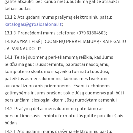
galite atšaukti bet kuriuo metu. Sutikimą galite atšaukti
keliais būdais:
13.1.2. Atsiųsdami mums prašymą elektroniniu paštu:
katalogas@groziosalonai.lt
;
13.1.3. Pranešdami mums telefonu: +370 61864503;
14. KAS YRA TEISĖ Į DUOMENŲ PERKELIAMUMĄ? KAIP GALIU
JA PASINAUDOTI?
14.1. Teisė į duomenų perkeliamumą reiškia, kad Jums
leidžiama gauti susistemintu, paprastai naudojamu,
kompiuterio skaitomu ir sąveikiu formatu tuos Jūsų
pateiktus asmens duomenis, kuriuos mes tvarkome
automatizuotomis priemonėmis. Esant techninėms
galimybėms ir Jums prašant tokie Jūsų duomenys gali būti
persiunčiami tiesiogiai kitam Jūsų nurodytam asmeniui.
14.2. Prašymą dėl asmens duomenų pateikimo ar
persiuntimo susistemintu formatu Jūs galite pateikti šiais
būdais:
14.2.1. Atsiųsdami mums prašymą elektroniniu paštu: