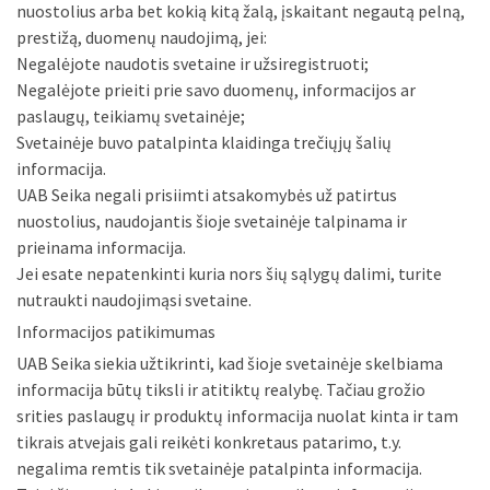
nuostolius arba bet kokią kitą žalą, įskaitant negautą pelną,
prestižą, duomenų naudojimą, jei:
Negalėjote naudotis svetaine ir užsiregistruoti;
Negalėjote prieiti prie savo duomenų, informacijos ar
paslaugų, teikiamų svetainėje;
Svetainėje buvo patalpinta klaidinga trečiųjų šalių
informacija.
UAB Seika negali prisiimti atsakomybės už patirtus
nuostolius, naudojantis šioje svetainėje talpinama ir
prieinama informacija.
Jei esate nepatenkinti kuria nors šių sąlygų dalimi, turite
nutraukti naudojimąsi svetaine.
Informacijos patikimumas
UAB Seika siekia užtikrinti, kad šioje svetainėje skelbiama
informacija būtų tiksli ir atitiktų realybę. Tačiau grožio
srities paslaugų ir produktų informacija nuolat kinta ir tam
tikrais atvejais gali reikėti konkretaus patarimo, t.y.
negalima remtis tik svetainėje patalpinta informacija.