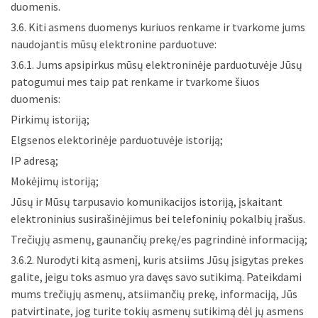
duomenis.
3.6. Kiti asmens duomenys kuriuos renkame ir tvarkome jums
naudojantis mūsų elektronine parduotuve:
3.6.1. Jums apsipirkus mūsų elektroninėje parduotuvėje Jūsų
patogumui mes taip pat renkame ir tvarkome šiuos
duomenis:
Pirkimų istoriją;
Elgsenos elektorinėje parduotuvėje istoriją;
IP adresą;
Mokėjimų istoriją;
Jūsų ir Mūsų tarpusavio komunikacijos istoriją, įskaitant
elektroninius susirašinėjimus bei telefoninių pokalbių įrašus.
Trečiųjų asmenų, gaunančių prekę/es pagrindinė informaciją;
3.6.2. Nurodyti kitą asmenį, kuris atsiims Jūsų įsigytas prekes
galite, jeigu toks asmuo yra davęs savo sutikimą. Pateikdami
mums trečiųjų asmenų, atsiimančių prekę, informaciją, Jūs
patvirtinate, jog turite tokių asmenų sutikimą dėl jų asmens