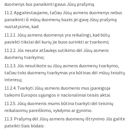
duomenys bus panaikinti gavus Jūsų prašymą.
11.2. Apgailestaujame, tačiau Jūsų asmens duomenys nebus
panaikinti iš mūsų duomenų bazės jei gavę Jūsų prašymą
nustatysime, kad:
11.2.1. Jūsų asmens duomenys yra reikalingi, kad būtų
pasiekti tikslai dėl kurių jie buvo surinkti ar tvarkomi;
11.2.2. Jūs nesate atšaukęs sutikimo dėl Jūsų asmens
duomenų tvarkymo;
11.2.3. Jūs nesutikote su Jūsų asmens duomenų tvarkymo,
tačiau toks duomenų tvarkymas yra būtinas dėl mūsų teisėtų
interesų;
11.2.4. Tvarkyti Jūsų asmens duomenis mus įpareigoja
taikomi Europos sąjungos ir nacionaliniai teisės aktai.
11.2.5. Jūsų duomenis mums būtina tvarkyti dėl teisinių
reikalavimų pareiškimo, vykdymo ar gynimo.
11.3. Prašymą dėl Jūsų asmens duomenų ištrynimo Jūs galite
pateikti šiais būdais: