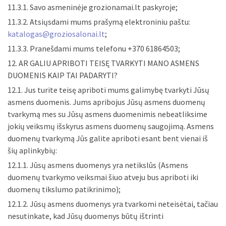
11.3.1. Savo asmeninėje grozionamai.lt paskyroje;
11.3.2. Atsiųsdami mums prašymą elektroniniu paštu:
katalogas@groziosalonai.lt
;
11.3.3. Pranešdami mums telefonu +370 61864503;
12. AR GALIU APRIBOTI TEISĘ TVARKYTI MANO ASMENS
DUOMENIS KAIP TAI PADARYTI?
12.1. Jus turite teisę apriboti mums galimybę tvarkyti Jūsų
asmens duomenis. Jums apribojus Jūsų asmens duomenų
tvarkymą mes su Jūsų asmens duomenimis nebeatliksime
jokių veiksmų išskyrus asmens duomenų saugojimą. Asmens
duomenų tvarkymą Jūs galite apriboti esant bent vienai iš
šių aplinkybių:
12.1.1. Jūsų asmens duomenys yra netikslūs (Asmens
duomenų tvarkymo veiksmai šiuo atveju bus apriboti iki
duomenų tikslumo patikrinimo);
12.1.2. Jūsų asmens duomenys yra tvarkomi neteisėtai, tačiau
nesutinkate, kad Jūsų duomenys būtų ištrinti