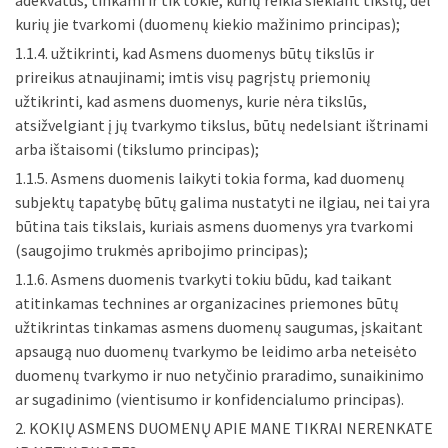
adekvatūs, tinkami ir tik tokie, kurių reikia siekiant tikslų, dėl
kurių jie tvarkomi (duomenų kiekio mažinimo principas);
1.1.4. užtikrinti, kad Asmens duomenys būtų tikslūs ir
prireikus atnaujinami; imtis visų pagrįstų priemonių
užtikrinti, kad asmens duomenys, kurie nėra tikslūs,
atsižvelgiant į jų tvarkymo tikslus, būtų nedelsiant ištrinami
arba ištaisomi (tikslumo principas);
1.1.5. Asmens duomenis laikyti tokia forma, kad duomenų
subjektų tapatybę būtų galima nustatyti ne ilgiau, nei tai yra
būtina tais tikslais, kuriais asmens duomenys yra tvarkomi
(saugojimo trukmės apribojimo principas);
1.1.6. Asmens duomenis tvarkyti tokiu būdu, kad taikant
atitinkamas technines ar organizacines priemones būtų
užtikrintas tinkamas asmens duomenų saugumas, įskaitant
apsaugą nuo duomenų tvarkymo be leidimo arba neteisėto
duomenų tvarkymo ir nuo netyčinio praradimo, sunaikinimo
ar sugadinimo (vientisumo ir konfidencialumo principas).
2. KOKIŲ ASMENS DUOMENŲ APIE MANE TIKRAI NERENKATE