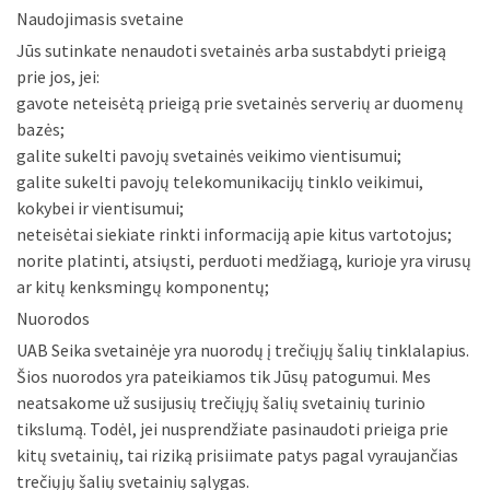
Naudojimasis svetaine
Jūs sutinkate nenaudoti svetainės arba sustabdyti prieigą
prie jos, jei:
gavote neteisėtą prieigą prie svetainės serverių ar duomenų
bazės;
galite sukelti pavojų svetainės veikimo vientisumui;
galite sukelti pavojų telekomunikacijų tinklo veikimui,
kokybei ir vientisumui;
neteisėtai siekiate rinkti informaciją apie kitus vartotojus;
norite platinti, atsiųsti, perduoti medžiagą, kurioje yra virusų
ar kitų kenksmingų komponentų;
Nuorodos
UAB Seika svetainėje yra nuorodų į trečiųjų šalių tinklalapius.
Šios nuorodos yra pateikiamos tik Jūsų patogumui. Mes
neatsakome už susijusių trečiųjų šalių svetainių turinio
tikslumą. Todėl, jei nusprendžiate pasinaudoti prieiga prie
kitų svetainių, tai riziką prisiimate patys pagal vyraujančias
trečiųjų šalių svetainių sąlygas.