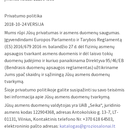
Privatumo politika
2018-10-24 VERSIJA
Mums rūpi Jūsų privatumas ir asmens duomenų saugumas.
Įgyvendindami Europos Parlamento ir Tarybos Reglamentą
(ES) 2016/679 2016 m. balandžio 27 d. dėl fizinių asmenų
apsaugos tvarkant asmens duomenis ir dėl laisvo tokių
duomenų judėjimo ir kuriuo panaikinama Direktyva 95/46/EB
(Bendrasis duomenų apsaugos reglamentas) užtikriname
Jums ypač skaidrų ir sąžiningą Jūsų asmens duomenų
tvarkymą.
Šioje privatumo politikoje galite susipažinti su savo teisėmis
bei informacija apie Jūsų asmens duomenų tvarkymą.
Jūsų asmens duomenų valdytojas yra UAB „Seika“, juridinio
asmens kodas 122904368, adresas Antokolskio g. 13-7, LT-
01131, Vilnius, Kontaktinis telefono Nr. +370 618 64503,
elektroninio pašto adresas:
katalogas@groziosalonai.lt