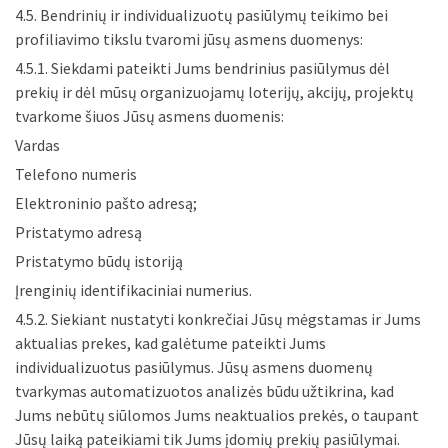
4.5. Bendrinių ir individualizuotų pasiūlymų teikimo bei
profiliavimo tikslu tvaromi jūsų asmens duomenys:
4.5.1. Siekdami pateikti Jums bendrinius pasiūlymus dėl
prekių ir dėl mūsų organizuojamų loterijų, akcijų, projektų
tvarkome šiuos Jūsų asmens duomenis:
Vardas
Telefono numeris
Elektroninio pašto adresą;
Pristatymo adresą
Pristatymo būdų istoriją
Įrenginių identifikaciniai numerius.
4.5.2. Siekiant nustatyti konkrečiai Jūsų mėgstamas ir Jums
aktualias prekes, kad galėtume pateikti Jums
individualizuotus pasiūlymus. Jūsų asmens duomenų
tvarkymas automatizuotos analizės būdu užtikrina, kad
Jums nebūtų siūlomos Jums neaktualios prekės, o taupant
Jūsų laiką pateikiami tik Jums įdomių prekių pasiūlymai.