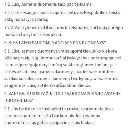
7.2. Jūsų Asmens duomenis taip pat teikiame:
7.2.1. Teisėsaugos institucijoms Lietuvos Respublikos teisės
aktų numatyta tvarka;
7.2.2. Valstybinės institucijoms ir teismams, kai tokią pareigą
numato taikytini teisės aktai.
8. KIEK LAIKO SAUGOMI MANO ASMENS DUOMENYS?
8.1. Jūsų asmens duomenys yra saugomi tiek laiko kiek yra
būtina prekių įsigijimo sutarčiai įvykdyti bet ne trumpiau nei
tą mus įpareigoja daryti mūsų veiklą reglamentuojantys
teisės aktai. Jūsų asmens duomenys, kurie tvarkomi Jums
sutikus su tokiu asmens duomenų tvarkymu yra tvarkomi ir
saugomi iki Jūsų sutikimo atšaukimo dienos.
9. KAIP GALIU SUSIPAŽINTI SU TVARKOMAIS MANO ASMENS
DUOMENIMIS?
9.1. Jūs turite teisę susipažinti su mūsų tvarkomais Jūsų
asmens duomenimis. Su tvarkomais Jūsų asmens
duomenimis Jūs galite susipažinti šiais būdais: