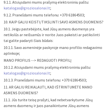
9.1.1. Atsiųsdami mums prašymą elektroniniu paštu:
katalogas@groziosalonai.lt
;
9.1.2. Pranešdami mums telefonu: +370 61864503;
10. KAIP GALIU KEISTI/TIKSLINTI SAVO ASMENS DUOMENIS?
10.1. Jeigu pastebėjote, kad Jūsų asmens duomenys yra
netikslūs ar neišsamūs ir norite Juos pakeisti ar patikslinti
tai galite padaryti šiais būdais:
10.1.1. Savo asmeninėje paskyroje mano profilio redagavimo
aplinkoje;
MANO PROFILIS --> REDAGUOTI PROFILĮ
10.1.2. Atsiųsdami mums prašymą elektroniniu paštu:
katalogas@groziosalonai.lt
;
10.1.3. Pranešdami mums telefonu: +370 61864503;
11. AR GALIU REIKALAUTI, KAD IŠTRINTUMĖTE MANO
ASMENS DUOMENIS?
11.1. Jūs turite teisę prašyti, kad nebetvarkytume Jūsų
asmens duomenų ir juos panaikintume Jūsų asmens