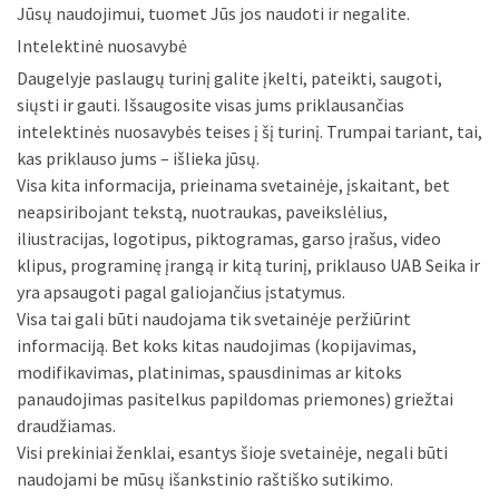
Jūsų naudojimui, tuomet Jūs jos naudoti ir negalite.
Intelektinė nuosavybė
Daugelyje paslaugų turinį galite įkelti, pateikti, saugoti,
siųsti ir gauti. Išsaugosite visas jums priklausančias
intelektinės nuosavybės teises į šį turinį. Trumpai tariant, tai,
kas priklauso jums – išlieka jūsų.
Visa kita informacija, prieinama svetainėje, įskaitant, bet
neapsiribojant tekstą, nuotraukas, paveikslėlius,
iliustracijas, logotipus, piktogramas, garso įrašus, video
klipus, programinę įrangą ir kitą turinį, priklauso UAB Seika ir
yra apsaugoti pagal galiojančius įstatymus.
Visa tai gali būti naudojama tik svetainėje peržiūrint
informaciją. Bet koks kitas naudojimas (kopijavimas,
modifikavimas, platinimas, spausdinimas ar kitoks
panaudojimas pasitelkus papildomas priemones) griežtai
draudžiamas.
Visi prekiniai ženklai, esantys šioje svetainėje, negali būti
naudojami be mūsų išankstinio raštiško sutikimo.