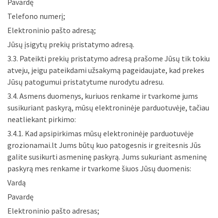
Pavardę
Telefono numerį;
Elektroninio pašto adresą;
Jūsų įsigytų prekių pristatymo adresą.
3.3. Pateikti prekių pristatymo adresą prašome Jūsų tik tokiu
atveju, jeigu pateikdami užsakymą pageidaujate, kad prekes
Jūsų patogumui pristatytume nurodytu adresu.
3.4. Asmens duomenys, kuriuos renkame ir tvarkome jums
susikuriant paskyrą, mūsų elektroninėje parduotuvėje, tačiau
neatliekant pirkimo:
3.4.1. Kad apsipirkimas mūsų elektroninėje parduotuvėje
grozionamai.lt Jums būtų kuo patogesnis ir greitesnis Jūs
galite susikurti asmeninę paskyrą. Jums sukuriant asmeninę
paskyrą mes renkame ir tvarkome šiuos Jūsų duomenis:
Vardą
Pavardę
Elektroninio pašto adresas;