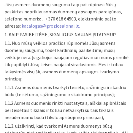
Jūsų asmens duomenų saugumu taip pat rūpinasi Mūsų
paskirtas nepriklausomas duomenų apsaugos pareigūnas,
telefono numeris: . . +370 618 64503, elektroninio pašto
adresas:
katalogas@groziosalonai.lt
.
1. KAIP PASIKEITĖME ĮSIGALIOJUS NAUJAM ĮSTATYMUI?
1.1. Nuo mūsų veiklos pradžios rūpinomės Jūsų asmens
duomenų saugumu, todėl kardinalių pasikeitimų mūsų
veikloje nėra. Įsigaliojus naujajam reguliavimui mums prireikė
tik papildyti Jūsų teises naujai atsiradusiomis. Mes ir toliau
laikysimės visų šių asmens duomenų apsaugos tvarkymo
principų:
1.1.1. Asmens duomenis tvarkyti teisėtu, sąžiningu ir skaidriu
būdu (teisėtumo, sąžiningumo ir skaidrumo principas);
1.1.2 Asmens duomenis rinkti nustatytais, aiškiai apibrėžtais
bei teisėtais tikslais ir toliau netvarkyti su tais tikslais
nesuderinamu būdu (tikslo apribojimo principas);
1.1.3. užtikrinti, kad tvarkomi Asmens duomenys būtų