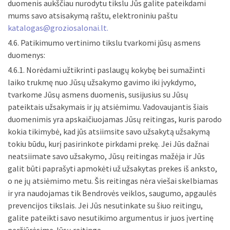
duomenis aukščiau nurodytu tikslu Jūs galite pateikdami
mums savo atsisakymą raštu, elektroniniu paštu
katalogas@groziosalonai.lt
.
4.6. Patikimumo vertinimo tikslu tvarkomi jūsų asmens
duomenys:
4.6.1. Norėdami užtikrinti paslaugų kokybę bei sumažinti
laiko trukmę nuo Jūsų užsakymo gavimo iki įvykdymo,
tvarkome Jūsų asmens duomenis, susijusius su Jūsų
pateiktais užsakymais ir jų atsiėmimu. Vadovaujantis šiais
duomenimis yra apskaičiuojamas Jūsų reitingas, kuris parodo
kokia tikimybė, kad jūs atsiimsite savo užsakytą užsakymą
tokiu būdu, kurį pasirinkote pirkdami prekę. Jei Jūs dažnai
neatsiimate savo užsakymo, Jūsų reitingas mažėja ir Jūs
galit būti paprašyti apmokėti už užsakytas prekes iš anksto,
o ne jų atsiėmimo metu. Šis reitingas nėra viešai skelbiamas
ir yra naudojamas tik Bendrovės veiklos, saugumo, apgaulės
prevencijos tikslais. Jei Jūs nesutinkate su šiuo reitingu,
galite pateikti savo nesutikimo argumentus ir juos įvertinę