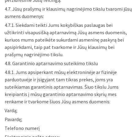
peržiūrėsime Jūsų reitingą.
4.7. Jūsų prašymų ir klausimų nagrinėjimo tikslu tvaromi jūsų
asmens duomenys:
4.7.1. Siekdami teikti Jums kokybiškas paslaugas bei
užtikrinti visapusišką aptarnavimą Jūsų asmens duomenis,
kuriuos mums pateikėte sukurdami asmeninę paskyrą bei
apsipirkdami, taip pat tvarkome ir Jūsų klausimų bei
prašymų nagrinėjimo tikslu.
4.8. Garantinio aptarnavimo suteikimo tikslu
4.8.1. Jums apsiperkant mūsų elektroninėje ar fizinėje
parduotuvėje ir įsigyjant tam tikras prekes, joms yra
suteikiamas garantinis aptarnavimas. Šiuo tikslu Jums
kreipiantis į mūsų garantinio aptarnavimo skyrių mes
renkame ir tvarkome šiuos Jūsų asmens duomenis:
Vardą;
Pavardę;
Telefono numerį