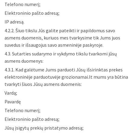
Telefono numerį;
Elektroninio pašto adresą;
IP adresą.
4.2.2. Šiuo tikslu Jūs galite pateikti ir papildomus savo
asmens duomenis, kuriuos mes tvarkysime tik Jums juos
suvedus ir išsaugojus savo asmeninėje paskyroje.
4.3. Sutarties sudarymo ir vykdymo tikslu tvarkomi jūsų
asmens duomenys:
4.3.1. Kad galėtume Jums parduoti Jūsų išsirinktas prekes
elektroninėje parduotuvėje grozionamai.lt mums yra būtina
tvarkyti šiuos Jūsų asmens duomenis:
Vardą;
Pavardę
Telefono numerį;
Elektroninio pašto adresą;
Jūsų įsigytų prekių pristatymo adresą;