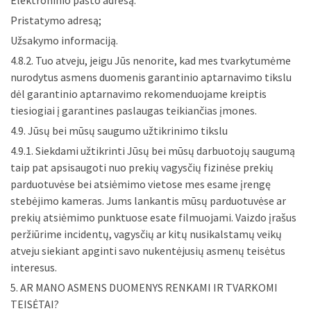
Elektroninio pašto adresą:
Pristatymo adresą;
Užsakymo informaciją.
4.8.2. Tuo atveju, jeigu Jūs nenorite, kad mes tvarkytumėme
nurodytus asmens duomenis garantinio aptarnavimo tikslu
dėl garantinio aptarnavimo rekomenduojame kreiptis
tiesiogiai į garantines paslaugas teikiančias įmones.
4.9. Jūsų bei mūsų saugumo užtikrinimo tikslu
4.9.1. Siekdami užtikrinti Jūsų bei mūsų darbuotojų saugumą
taip pat apsisaugoti nuo prekių vagysčių fizinėse prekių
parduotuvėse bei atsiėmimo vietose mes esame įrengę
stebėjimo kameras. Jums lankantis mūsų parduotuvėse ar
prekių atsiėmimo punktuose esate filmuojami. Vaizdo įrašus
peržiūrime incidentų, vagysčių ar kitų nusikalstamų veikų
atveju siekiant apginti savo nukentėjusių asmenų teisėtus
interesus.
5. AR MANO ASMENS DUOMENYS RENKAMI IR TVARKOMI
TEISĖTAI?