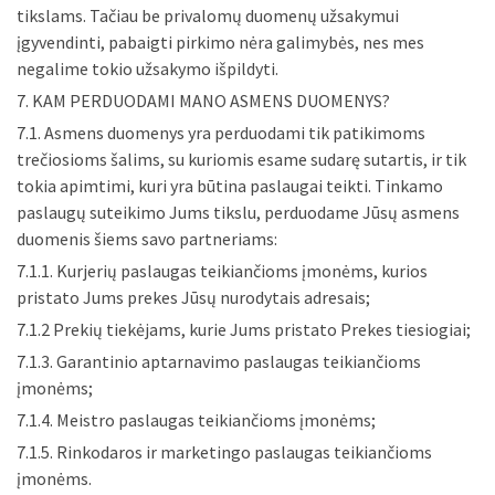
tikslams. Tačiau be privalomų duomenų užsakymui
įgyvendinti, pabaigti pirkimo nėra galimybės, nes mes
negalime tokio užsakymo išpildyti.
7. KAM PERDUODAMI MANO ASMENS DUOMENYS?
7.1. Asmens duomenys yra perduodami tik patikimoms
trečiosioms šalims, su kuriomis esame sudarę sutartis, ir tik
tokia apimtimi, kuri yra būtina paslaugai teikti. Tinkamo
paslaugų suteikimo Jums tikslu, perduodame Jūsų asmens
duomenis šiems savo partneriams:
7.1.1. Kurjerių paslaugas teikiančioms įmonėms, kurios
pristato Jums prekes Jūsų nurodytais adresais;
7.1.2 Prekių tiekėjams, kurie Jums pristato Prekes tiesiogiai;
7.1.3. Garantinio aptarnavimo paslaugas teikiančioms
įmonėms;
7.1.4. Meistro paslaugas teikiančioms įmonėms;
7.1.5. Rinkodaros ir marketingo paslaugas teikiančioms
įmonėms.