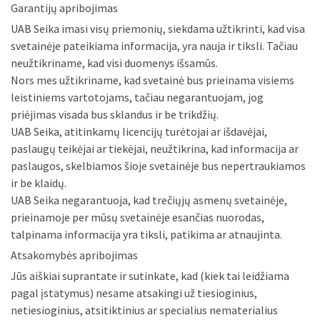
Garantijų apribojimas
UAB Seika imasi visų priemonių, siekdama užtikrinti, kad visa
svetainėje pateikiama informacija, yra nauja ir tiksli. Tačiau
neužtikriname, kad visi duomenys išsamūs.
Nors mes užtikriname, kad svetainė bus prieinama visiems
leistiniems vartotojams, tačiau negarantuojam, jog
priėjimas visada bus sklandus ir be trikdžių.
UAB Seika, atitinkamų licencijų turėtojai ar išdavėjai,
paslaugų teikėjai ar tiekėjai, neužtikrina, kad informacija ar
paslaugos, skelbiamos šioje svetainėje bus nepertraukiamos
ir be klaidų.
UAB Seika negarantuoja, kad trečiųjų asmenų svetainėje,
prieinamoje per mūsų svetainėje esančias nuorodas,
talpinama informacija yra tiksli, patikima ar atnaujinta.
Atsakomybės apribojimas
Jūs aiškiai suprantate ir sutinkate, kad (kiek tai leidžiama
pagal įstatymus) nesame atsakingi už tiesioginius,
netiesioginius, atsitiktinius ar specialius nematerialius