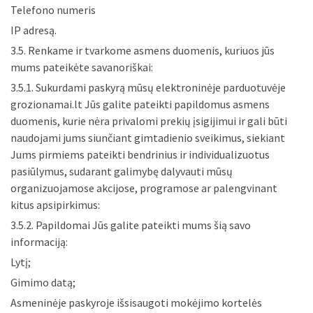
Telefono numeris
IP adresą.
3.5. Renkame ir tvarkome asmens duomenis, kuriuos jūs
mums pateikėte savanoriškai:
3.5.1. Sukurdami paskyrą mūsų elektroninėje parduotuvėje
grozionamai.lt Jūs galite pateikti papildomus asmens
duomenis, kurie nėra privalomi prekių įsigijimui ir gali būti
naudojami jums siunčiant gimtadienio sveikimus, siekiant
Jums pirmiems pateikti bendrinius ir individualizuotus
pasiūlymus, sudarant galimybę dalyvauti mūsų
organizuojamose akcijose, programose ar palengvinant
kitus apsipirkimus:
3.5.2. Papildomai Jūs galite pateikti mums šią savo
informaciją:
Lytį;
Gimimo datą;
Asmeninėje paskyroje išsisaugoti mokėjimo kortelės