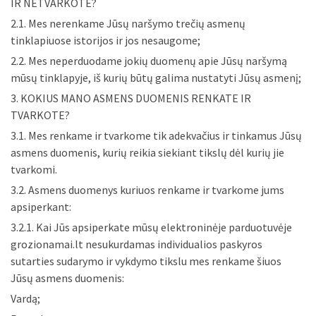
IR NETVARKOTE?
2.1. Mes nerenkame Jūsų naršymo trečių asmenų
tinklapiuose istorijos ir jos nesaugome;
2.2. Mes neperduodame jokių duomenų apie Jūsų naršymą
mūsų tinklapyje, iš kurių būtų galima nustatyti Jūsų asmenį;
3. KOKIUS MANO ASMENS DUOMENIS RENKATE IR
TVARKOTE?
3.1. Mes renkame ir tvarkome tik adekvačius ir tinkamus Jūsų
asmens duomenis, kurių reikia siekiant tikslų dėl kurių jie
tvarkomi.
3.2. Asmens duomenys kuriuos renkame ir tvarkome jums
apsiperkant:
3.2.1. Kai Jūs apsiperkate mūsų elektroninėje parduotuvėje
grozionamai.lt nesukurdamas individualios paskyros
sutarties sudarymo ir vykdymo tikslu mes renkame šiuos
Jūsų asmens duomenis:
Vardą;