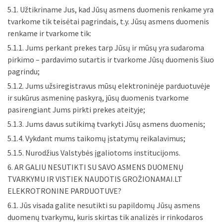
5.1. Užtikriname Jus, kad Jūsų asmens duomenis renkame yra
tvarkome tik teisėtai pagrindais, t.y. Jūsų asmens duomenis
renkame ir tvarkome tik:
5.1.1. Jums perkant prekes tarp Jūsų ir mūsų yra sudaroma
pirkimo – pardavimo sutartis ir tvarkome Jūsų duomenis šiuo
pagrindu;
5.1.2. Jums užsiregistravus mūsų elektroninėje parduotuvėje
ir sukūrus asmeninę paskyrą, jūsų duomenis tvarkome
pasirengiant Jums pirkti prekes ateityje;
5.1.3. Jums davus sutikimą tvarkyti Jūsų asmens duomenis;
5.1.4. Vykdant mums taikomų įstatymų reikalavimus;
5.1.5. Nurodžius Valstybės įgaliotoms institucijoms.
6. AR GALIU NESUTIKTI SU SAVO ASMENS DUOMENŲ
TVARKYMU IR VISTIEK NAUDOTIS GROŽIONAMAI.LT
ELEKROTRONINE PARDUOTUVE?
6.1. Jūs visada galite nesutikti su papildomų Jūsų asmens
duomenų tvarkymu, kuris skirtas tik analizės ir rinkodaros