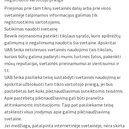
Priėjimas prie tam tikrų svetainės dalių arba prie visos
svetainėje talpinamos informacijos galimas tik
registruotiems vartotojams.
Sutikimas naudoti svetainę
Beveik neįmanoma pateikti tikslaus sąrašo, kuris apibrėžtų
galimumą ir negalimumą naudotis šia svetaine. Apskritai
UAB Seika netoleruos svetainės naudojimo tais tikslais,
kuriais būtų galima padaryti mums turtinės žalos, pakenkti
mūsų reputacijai, svetainės prieinamumui ar vientisumui ir
t.t.
UAB Seika pasilieka teisę sustabdyti svetainės naudojimą ar
apskritai užblokuoti tam tikro vartotojo prieigą, jei bus
pastebėtas bet koks piktnaudžiavimas suteiktomis teisėmis.
Apie pastebėtą piktnaudžiavimą gali būti pranešta
atitinkamoms institucijoms. Taip pat pasiliekame teisę
atskleisti visus įrodymus apie galimą piktnaudžiavimą
svetaine.
Jei medžiaga, patalpinta internetinėje svetainėje, nėra skirta