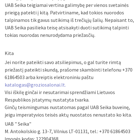
UAB Seika teigiamai vertina galimybę per vienos svetainės
prieigą patekti į kitą. Patvirtiname, kad tokios nuorodos
talpinamos tik gavus sutikimą iš trečiųjų šalių. Nepaisant to,
UAB Seika pasilieka teisę atsisakyti duoti sutikimą talpinti
tokias nuorodas nenurodydama priežasčių.
Kita
Jei norite pateikti savo atsiliepimus, o gal turite rimtą
priežastį pateikti skundą, prašome skambinti telefonu +370
61864503 arba kreiptis elektroniniu paštu
katalogas@groziosalonai.lt
.
Visi iškilę ginčai ir nesutarimai sprendžiami Lietuvos
Respublikos įstatymų nustatyta tvarka.
Ginčų teismingumas nustatomas pagal UAB Seika buveinę,
jeigu imperatyvios teisės aktų nuostatos nenustato ko kita.
UAB " Seika"
M. Antokolskio g. 13-7, Vilnius LT-01131, tel.: +370 61864503
Įmonės kodas: 122904368