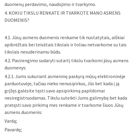
duomenų perdavimo, naudojimo ir tvarkymo.
4. KOKIU TIKSLU RENKATE IR TVARKOTE MANO ASMENS
DUOMENIS?
4.1. Jūsų asmens duomenis renkame tik nustatytais, aiškiai
apibrėžtais bei teisėtais tikslais ir toliau netvarkome su tais
tikslais nesuderinamu būdu.
4.2. Pasirengimo sudaryti sutartį tikslu tvarkomi jūsų asmens
duomenys:
4.2.1. Jums sukuriant asmeninę paskyrą mūsų elektroninėje
parduotuvėje, tačiau nieko nenusipirkus, Jūs bet kada į ją
grįžęs galėsite tęsti savo apsipirkimą papildomai
nesiregistruodamas. Tikslu suteikti Jums galimybę bet kada
pratęsti savo pirkimą mes renkame ir tvarkome šiuos Jūsų
asmens duomenis:
Vardą;
Pavardę;