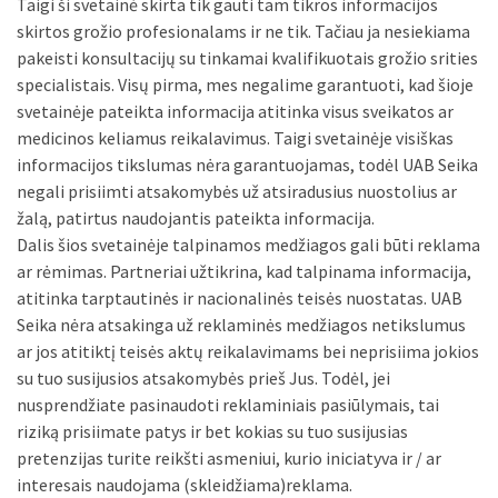
Taigi ši svetainė skirta tik gauti tam tikros informacijos
skirtos grožio profesionalams ir ne tik. Tačiau ja nesiekiama
pakeisti konsultacijų su tinkamai kvalifikuotais grožio srities
specialistais. Visų pirma, mes negalime garantuoti, kad šioje
svetainėje pateikta informacija atitinka visus sveikatos ar
medicinos keliamus reikalavimus. Taigi svetainėje visiškas
informacijos tikslumas nėra garantuojamas, todėl UAB Seika
negali prisiimti atsakomybės už atsiradusius nuostolius ar
žalą, patirtus naudojantis pateikta informacija.
Dalis šios svetainėje talpinamos medžiagos gali būti reklama
ar rėmimas. Partneriai užtikrina, kad talpinama informacija,
atitinka tarptautinės ir nacionalinės teisės nuostatas. UAB
Seika nėra atsakinga už reklaminės medžiagos netikslumus
ar jos atitiktį teisės aktų reikalavimams bei neprisiima jokios
su tuo susijusios atsakomybės prieš Jus. Todėl, jei
nusprendžiate pasinaudoti reklaminiais pasiūlymais, tai
riziką prisiimate patys ir bet kokias su tuo susijusias
pretenzijas turite reikšti asmeniui, kurio iniciatyva ir / ar
interesais naudojama (skleidžiama)reklama.