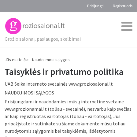
Prisijungti
Registruotis
Grožio salonai, paslaugos, skelbimai
Jūs esate čia:
Naudojimosi sąlygos
Taisyklės ir privatumo politika
UAB Seika interneto svetainės www.groziosalonai.lt
NAUDOJIMOSI SĄLYGOS
Prisijungdami ir naudodamiesi mūsų internetine svetaine
www.grozionamai.lt (toliau - svetainė), nesvarbu kaip svečias
ar kaip registruotas vartotojas (toliau - vartotojas), Jūs
pripažįstate ir sutinkate su šiame dokumente mūsų toliau
nurodytomis sąlygomis bei taisyklėmis, išdėstytomis