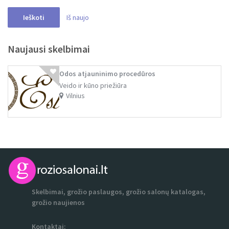
Iš naujo
Ieškoti
Naujausi skelbimai
Odos atjauninimo procedūros
Veido ir kūno priežiūra
Vilnius
Skelbimai, grožio paslaugos, grožio salonų katalogas,
grožio naujienos
Kontaktai: