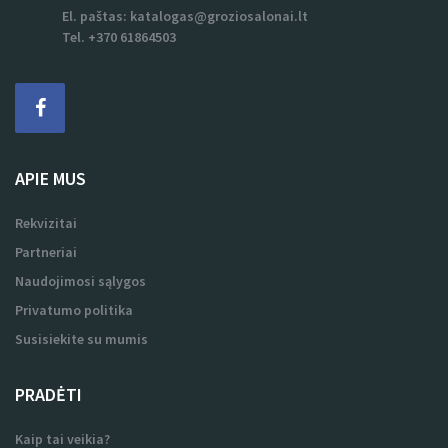
El. paštas:
katalogas@groziosalonai.lt
Tel. +370 61864503
APIE MUS
Rekvizitai
Partneriai
Naudojimosi sąlygos
Privatumo politika
Susisiekite su mumis
PRADĖTI
Kaip tai veikia?