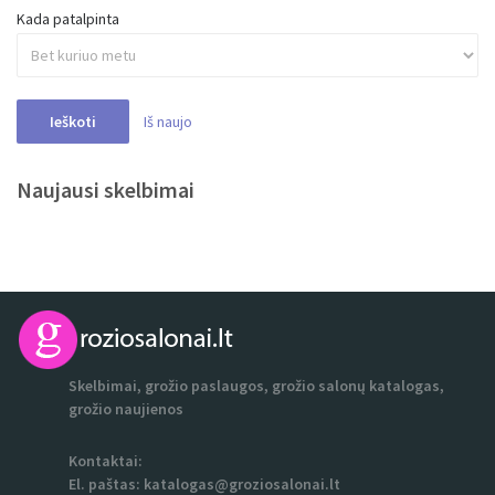
Kada patalpinta
Iš naujo
Ieškoti
Naujausi skelbimai
Skelbimai, grožio paslaugos, grožio salonų katalogas,
grožio naujienos
Kontaktai:
El. paštas:
katalogas@groziosalonai.lt