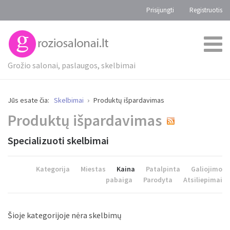
Prisijungti
Registruotis
Grožio salonai, paslaugos, skelbimai
Jūs esate čia:
Skelbimai
Produktų išpardavimas
Produktų išpardavimas
Specializuoti skelbimai
Kategorija
Miestas
Kaina
Patalpinta
Galiojimo
pabaiga
Parodyta
Atsiliepimai
Šioje kategorijoje nėra skelbimų