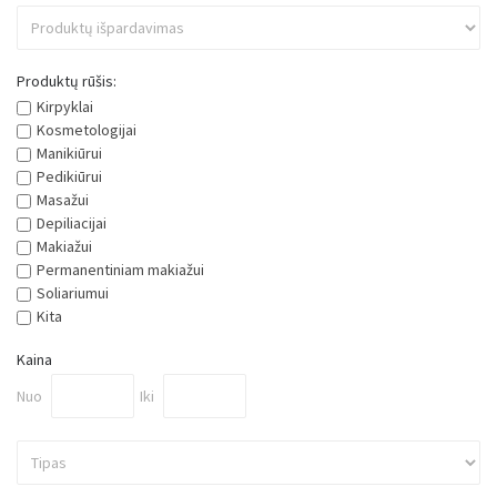
Produktų rūšis:
Kirpyklai
Kosmetologijai
Manikiūrui
Pedikiūrui
Masažui
Depiliacijai
Makiažui
Permanentiniam makiažui
Soliariumui
Kita
Kaina
Nuo
Iki