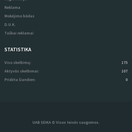
Reklama
Mokėjimo būdas
D.U.K.
Taškai reklamai
STATISTIKA
Viso skelbimų:
175
Aktyvūs skelbimai:
107
Pridėta šiandien:
0
UAB SEIKA © Visos teisės saugomos.