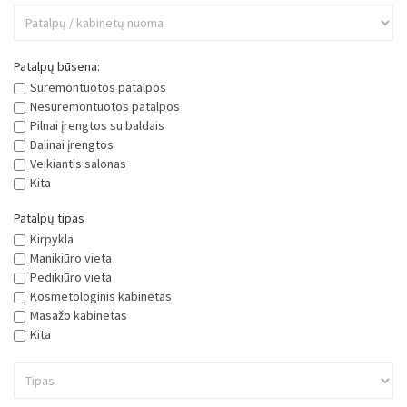
Patalpų būsena:
Suremontuotos patalpos
Nesuremontuotos patalpos
Pilnai įrengtos su baldais
Dalinai įrengtos
Veikiantis salonas
Kita
Patalpų tipas
Kirpykla
Manikiūro vieta
Pedikiūro vieta
Kosmetologinis kabinetas
Masažo kabinetas
Kita