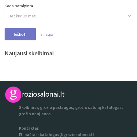
Kada patalpinta
Iš naujo
Ieškoti
Naujausi skelbimai
Skelbimai, grožio paslaugos, grožio salonų katalogas,
grožio naujienos
Kontaktai:
El. paštas:
katalogas@groziosalonai.lt