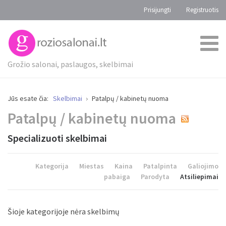
Prisijungti
Registruotis
Grožio salonai, paslaugos, skelbimai
Jūs esate čia:
Skelbimai
Patalpų / kabinetų nuoma
Patalpų / kabinetų nuoma
Specializuoti skelbimai
Kategorija
Miestas
Kaina
Patalpinta
Galiojimo
pabaiga
Parodyta
Atsiliepimai
Šioje kategorijoje nėra skelbimų