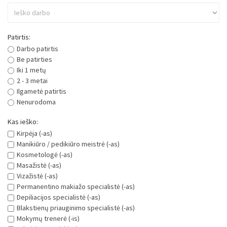
Patirtis:
Darbo patirtis
Be patirties
Iki 1 metų
2 - 3 metai
Ilgametė patirtis
Nenurodoma
Kas ieško:
Kirpėja (-as)
Manikiūro / pedikiūro meistrė (-as)
Kosmetologė (-as)
Masažistė (-as)
Vizažistė (-as)
Permanentino makiažo specialistė (-as)
Depiliacijos specialistė (-as)
Blakstienų priauginimo specialistė (-as)
Mokymų trenerė (-is)