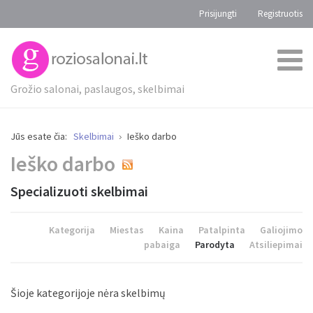
Prisijungti
Registruotis
Grožio salonai, paslaugos, skelbimai
Jūs esate čia:
Skelbimai
Ieško darbo
Ieško darbo
Specializuoti skelbimai
Kategorija
Miestas
Kaina
Patalpinta
Galiojimo
pabaiga
Parodyta
Atsiliepimai
Šioje kategorijoje nėra skelbimų